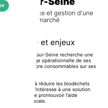
Ivry-sur-Seine
ER
Mise en place et gestion d'une
collecte en marché
Contexte et enjeux
La ville d’Ivry-sur-Seine recherche une
prise en charge opérationnelle de ses
invendus encore consommables sur ses
marchés.
Elle cherche à réduire les biodéchets
produits, et s'intéresse à une solution
permettant de promouvoir l’aide
alimentaire locale.