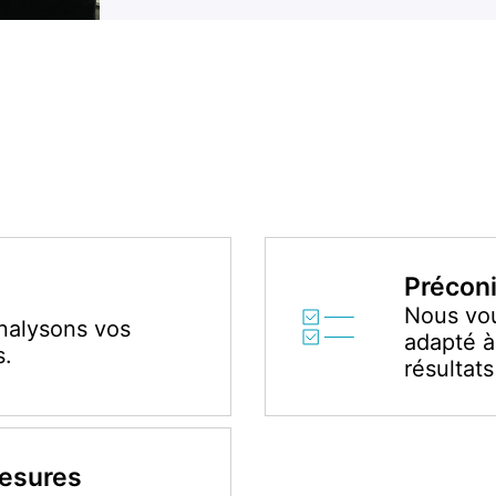
Préconi
Nous vou
analysons vos
adapté à
s.
résultat
esures