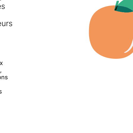
és
eurs
x
,
ons
s