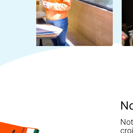
No
Not
cro