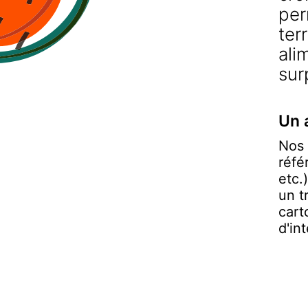
per
ter
ali
sur
Un 
Nos 
réfé
etc.
un t
cart
d'in