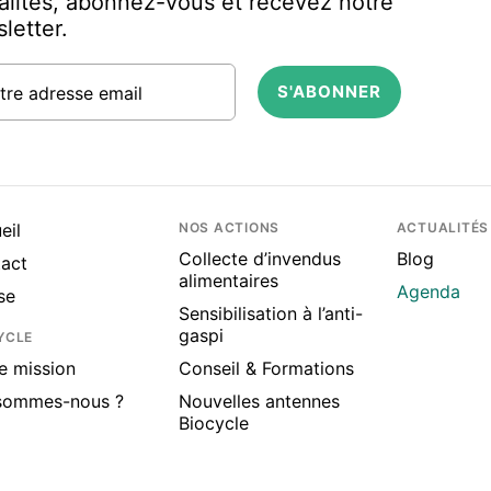
alités, abonnez-vous et recevez notre
letter.
tre adresse email
eil
NOS ACTIONS
ACTUALITÉS
Collecte d’invendus
Blog
act
alimentaires
Agenda
se
Sensibilisation à l’anti-
gaspi
YCLE
e mission
Conseil & Formations
sommes-nous ?
Nouvelles antennes
Biocycle