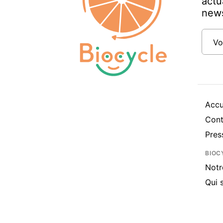
actu
news
Vo
Accu
Cont
Pres
BIOC
Notr
Qui 